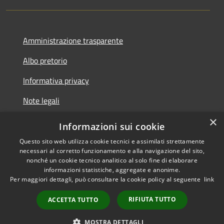
Amministrazione trasparente
Albo pretorio
Informativa privacy
Note legali
×
Dichiarazione di accessibilità
Informazioni sui cookie
Questo sito web utilizza cookie tecnici e assimilati strettamente
necessari al corretto funzionamento e alla navigazione del sito,
nonché un cookie tecnico analitico al solo fine di elaborare
informazioni statistiche, aggregate e anonime.
RSS
Copyright © 2026 • Comune di
Per maggiori dettagli, può consultare la cookie policy al seguente
link
Accessibilità
Piano di Sorrento • Powered by
Privacy
Municipium
•
RIFIUTA TUTTO
ACCETTA TUTTO
Cookie
Accesso redazione
Mappa del sito
MOSTRA DETTAGLI