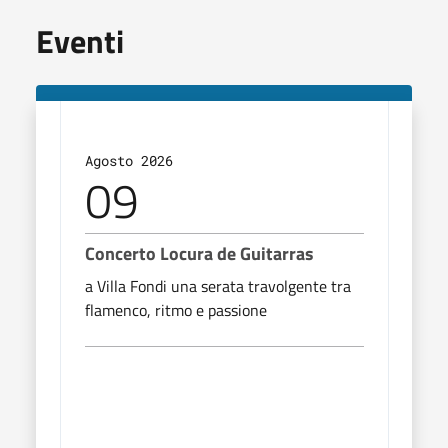
Eventi
Agosto 2026
Agos
09
1
Concerto Locura de Guitarras
Shop
a Villa Fondi una serata travolgente tra
Due s
flamenco, ritmo e passione
dello