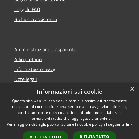
Leggi le FAQ
Richiesta assistenza
Amministrazione trasparente
Albo pretorio
Informativa privacy
Note legali
×
Dichiarazione di accessibilità
Informazioni sui cookie
Questo sito web utilizza cookie tecnici e assimilati strettamente
necessari al corretto funzionamento e alla navigazione del sito,
nonché un cookie tecnico analitico al solo fine di elaborare
informazioni statistiche, aggregate e anonime.
RSS
Copyright © 2026 • Comune di
Per maggiori dettagli, può consultare la cookie policy al seguente
link
Accessibilità
Piano di Sorrento • Powered by
Privacy
Municipium
Accesso
•
RIFIUTA TUTTO
ACCETTA TUTTO