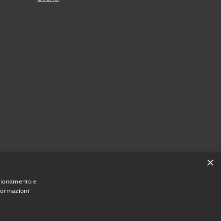
×
nzionamento e
nformazioni