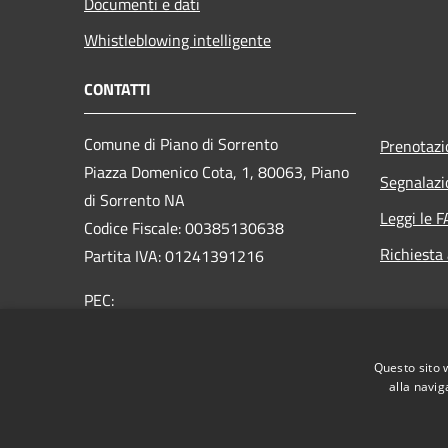
Documenti e dati
Whistleblowing intelligente
CONTATTI
Comune di Piano di Sorrento
Prenotaz
Piazza Domenico Cota, 1, 80063, Piano
Segnalazi
di Sorrento NA
Leggi le 
Codice Fiscale: 00385130638
Richiesta
Partita IVA: 01241391216
PEC:
protocollo@pec.comune.pianodisorrento.na.it
Centralino Unico: 0815344411
Questo sito 
alla navig