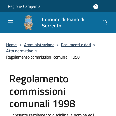
Salta al contenuto principale
Regione Campania
Comune di Piano di
Sorrento
Home
>
Amministrazione
>
Documenti e dati
>
Atto normativo
>
Regolamento commissioni comunali 1998
Regolamento
commissioni
comunali 1998
Il presente regolamento disciplina la nomina ed il