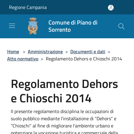
Salta al contenuto principale
Regione Campania
Comune di Piano di
Sorrento
Home
>
Amministrazione
>
Documenti e dati
>
Atto normativo
>
Regolamento Dehors e Chioschi 2014
Regolamento Dehors
e Chioschi 2014
Il presente regolamento disciplina le occupazioni di
suolo pubblico mediante l'installazione di "Dehors" e
"Chioschi" al fine di migliorare l'ambiente urbano e
potenziare la vocazione turistica e commerciale della