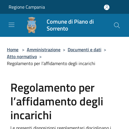
Salta al contenuto principale
Regione Campania
Comune di Piano di
Sorrento
Home
>
Amministrazione
>
Documenti e dati
>
Atto normativo
>
Regolamento per l’affidamento degli incarichi
Regolamento per
l’affidamento degli
incarichi
Le presenti disposizioni regolamentari disciplinano i