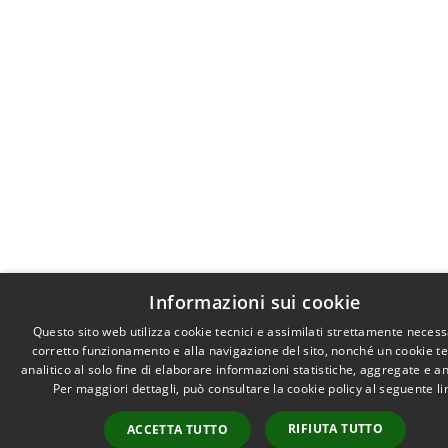
Informazioni sui cookie
Questo sito web utilizza cookie tecnici e assimilati strettamente necess
corretto funzionamento e alla navigazione del sito, nonché un cookie t
analitico al solo fine di elaborare informazioni statistiche, aggregate e 
Per maggiori dettagli, può consultare la cookie policy al seguente
li
RIFIUTA TUTTO
ACCETTA TUTTO