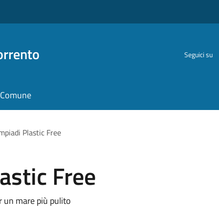
orrento
Seguici su
il Comune
mpiadi Plastic Free
astic Free
er un mare più pulito