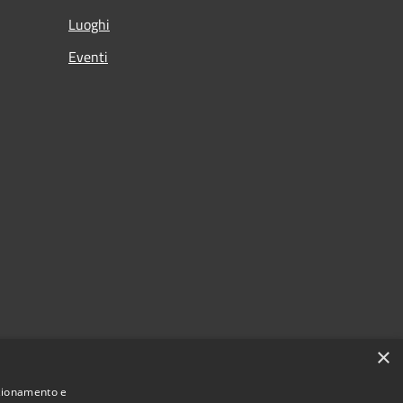
Luoghi
Eventi
×
nzionamento e