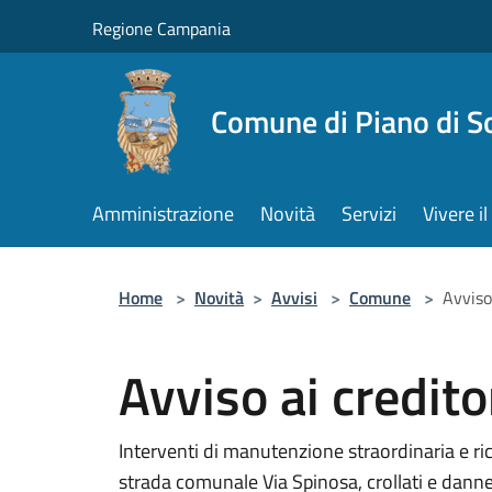
Salta al contenuto principale
Regione Campania
Comune di Piano di S
Amministrazione
Novità
Servizi
Vivere 
Home
>
Novità
>
Avvisi
>
Comune
>
Avviso 
Avviso ai credito
Interventi di manutenzione straordinaria e ri
strada comunale Via Spinosa, crollati e dann