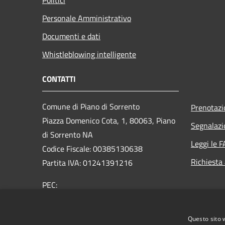
Personale Amministrativo
Documenti e dati
Whistleblowing intelligente
CONTATTI
Comune di Piano di Sorrento
Prenotaz
Piazza Domenico Cota, 1, 80063, Piano
Segnalazi
di Sorrento NA
Leggi le 
Codice Fiscale: 00385130638
Richiesta
Partita IVA: 01241391216
PEC:
protocollo@pec.comune.pianodisorrento.na.it
Centralino Unico: 0815344411
Questo sito 