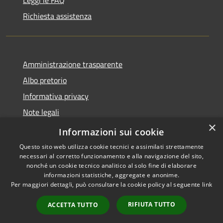
Richiesta assistenza
Amministrazione trasparente
Albo pretorio
Informativa privacy
Note legali
×
Dichiarazione di accessibilità
Informazioni sui cookie
Questo sito web utilizza cookie tecnici e assimilati strettamente
necessari al corretto funzionamento e alla navigazione del sito,
nonché un cookie tecnico analitico al solo fine di elaborare
informazioni statistiche, aggregate e anonime.
RSS
Copyright © 2026 • Comune di
Per maggiori dettagli, può consultare la cookie policy al seguente
link
Accessibilità
Piano di Sorrento • Powered by
Privacy
Municipium
Accesso
•
RIFIUTA TUTTO
ACCETTA TUTTO
Cookie
redazione