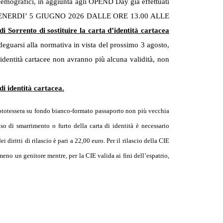
 Demografici, in aggiunta agli OPEND Day già effettuati
e con VENERDI’ 5 GIUGNO 2026 DALLE ORE 13.00 ALLE
i Sorrento di sostituire la carta d’identità cartacea
adeguarsi alla normativa in vista del prossimo 3 agosto,
di identità cartacee non avranno più alcuna validità, non
di identità cartacea.
a fototessera su fondo bianco-formato passaporto non più vecchia
so di smarrimento o furto della carta di identità è necessario
diritti di rilascio è pari a 22,00 euro. Per il rilascio della CIE
no un genitore mentre, per la CIE valida ai fini dell’espatrio,