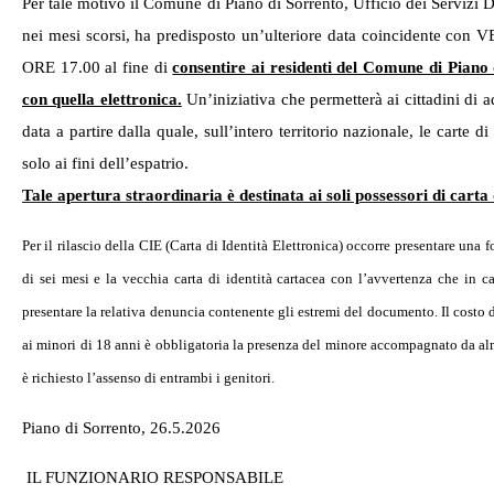
Per tale motivo il Comune di Piano di Sorrento, Ufficio dei Servizi
nei mesi scorsi, ha predisposto un’ulteriore data coincident
ORE 17.00 al fine di
consentire ai residenti del Comune di Piano d
con quella elettronica.
Un’iniziativa che permetterà ai cittadini di 
data a partire dalla quale, sull’intero territorio nazionale, le carte 
solo ai fini dell’espatrio.
Tale apertura straordinaria è destinata ai soli possessori di carta 
Per il rilascio della CIE (Carta di Identità Elettronica) occorre presentare un
di sei mesi e la vecchia carta di identità cartacea con l’avvertenza che in ca
presentare la relativa denuncia contenente gli estremi del documento. Il costo dei 
ai minori di 18 anni è obbligatoria la presenza del minore accompagnato da alme
è richiesto l’assenso di entrambi i genitori.
Piano di Sorrento, 26.5.2026
IL FUNZIONARIO RESPONSABILE