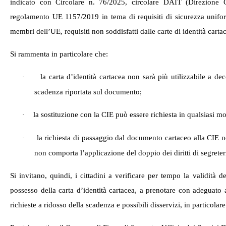
indicato con Circolare n. 76/2025, circolare DAIT (Direzione C
regolamento UE 1157/2019 in tema di requisiti di sicurezza uniformi
membri dell’UE, requisiti non soddisfatti dalle carte di identità carta
Si rammenta in particolare che:
la carta d’identità cartacea non sarà più utilizzabile a de
·
scadenza riportata sul documento;
la sostituzione con la CIE può essere richiesta in qualsiasi 
·
la richiesta di passaggio dal documento cartaceo alla CIE no
·
non comporta l’applicazione del doppio dei diritti di segreter
Si invitano, quindi, i cittadini a verificare per tempo la validità
possesso della carta d’identità cartacea, a prenotare con adeguato an
richieste a ridosso della scadenza e possibili disservizi, in particolar