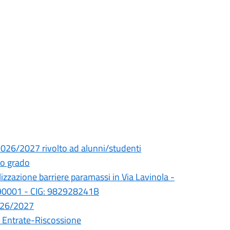
 2026/2027 rivolto ad alunni/studenti
do grado
izzazione barriere paramassi in Via Lavinola -
890001 - CIG: 982928241B
2026/2027
le Entrate-Riscossione