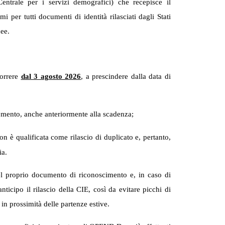
entrale per i servizi demografici) che recepisce il
 per tutti documenti di identità rilasciati dagli Stati
cee.
correre
dal 3 agosto 2026
, a prescindere dalla data di
momento, anche anteriormente alla scadenza;
n è qualificata come rilascio di duplicato e, pertanto,
ia.
 del proprio documento di riconoscimento e, in caso di
ticipo il rilascio della CIE, così da evitare picchi di
e in prossimità delle partenze estive.