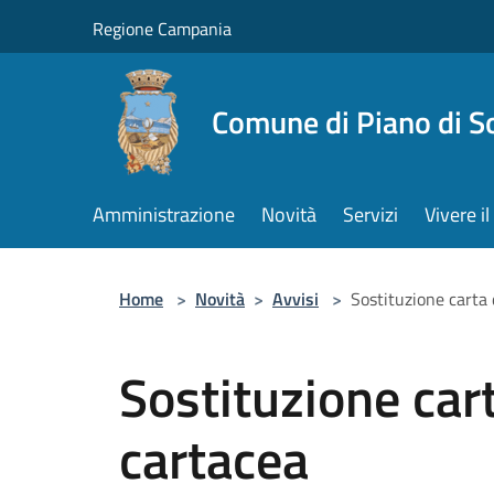
Salta al contenuto principale
Regione Campania
Comune di Piano di S
Amministrazione
Novità
Servizi
Vivere 
Home
>
Novità
>
Avvisi
>
Sostituzione carta 
Sostituzione cart
cartacea