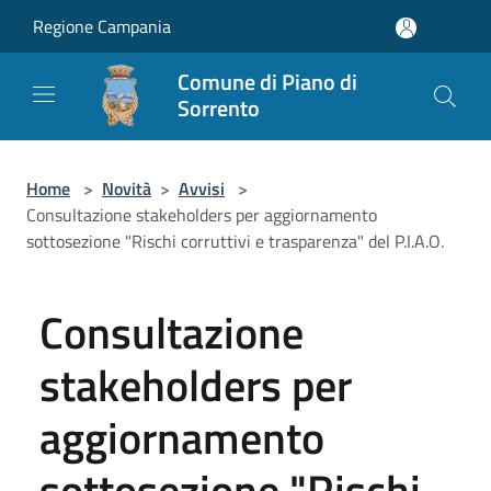
Salta al contenuto principale
Regione Campania
Comune di Piano di
Sorrento
Home
>
Novità
>
Avvisi
>
Consultazione stakeholders per aggiornamento
sottosezione "Rischi corruttivi e trasparenza" del P.I.A.O.
Consultazione
stakeholders per
aggiornamento
sottosezione "Rischi