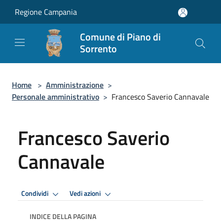
Salta al contenuto principale
Regione Campania
Comune di Piano di
Sorrento
Home
>
Amministrazione
>
Personale amministrativo
>
Francesco Saverio Cannavale
Francesco Saverio
Cannavale
Condividi
Vedi azioni
INDICE DELLA PAGINA