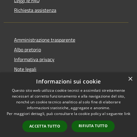
Leggi le FAQ
Richiesta assistenza
Amministrazione trasparente
Albo pretorio
Informativa privacy
Note legali
×
Dichiarazione di accessibilità
Informazioni sui cookie
Questo sito web utilizza cookie tecnici e assimilati strettamente
necessari al corretto funzionamento e alla navigazione del sito,
nonché un cookie tecnico analitico al solo fine di elaborare
informazioni statistiche, aggregate e anonime.
RSS
Copyright © 2026 • Comune di
Per maggiori dettagli, può consultare la cookie policy al seguente
link
Accessibilità
Piano di Sorrento • Powered by
Privacy
Municipium
Accesso
•
RIFIUTA TUTTO
ACCETTA TUTTO
Cookie
redazione