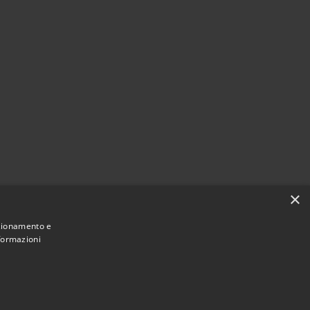
×
nzionamento e
nformazioni
Municipium
Accesso
di Piano di Sorrento • Powered by
•