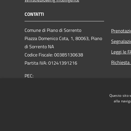
CONTATTI
Comune di Piano di Sorrento
Prenotaz
Piazza Domenico Cota, 1, 80063, Piano
Segnalazi
di Sorrento NA
Leggi le 
Codice Fiscale: 00385130638
Richiesta
Partita IVA: 01241391216
PEC:
protocollo@pec.comune.pianodisorrento.na.it
Centralino Unico: 0815344411
Questo sito 
alla navig
RSS
Accessibilità
Privacy
Cookie
Mappa de