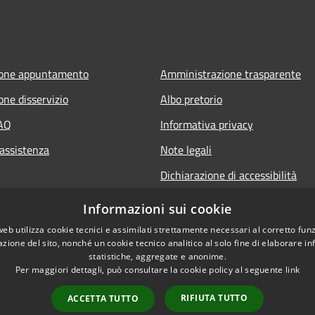
ione appuntamento
Amministrazione trasparente
one disservizio
Albo pretorio
FAQ
Informativa privacy
 assistenza
Note legali
Dichiarazione di accessibilità
Informazioni sui cookie
web utilizza cookie tecnici e assimilati strettamente necessari al corretto fu
azione del sito, nonché un cookie tecnico analitico al solo fine di elaborare i
statistiche, aggregate e anonime.
Per maggiori dettagli, può consultare la cookie policy al seguente
link
RIFIUTA TUTTO
ACCETTA TUTTO
l sito
Copyright © 2026 • Comune 