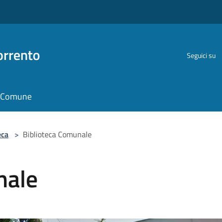
orrento
Seguici su
il Comune
eca
>
Biblioteca Comunale
nale