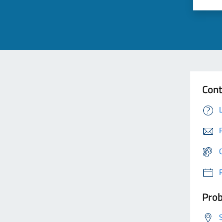
Cont
Prob