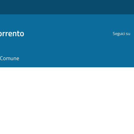
orrento
Seguici su
il Comune