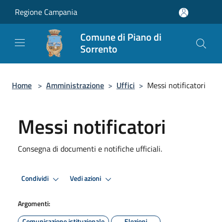
Salta al contenuto principale
Regione Campania
Comune di Piano di
Sorrento
Home
>
Amministrazione
>
Uffici
>
Messi notificatori
Messi notificatori
Consegna di documenti e notifiche ufficiali.
Condividi
Vedi azioni
Argomenti:
Comunicazione istituzionale
Elezioni