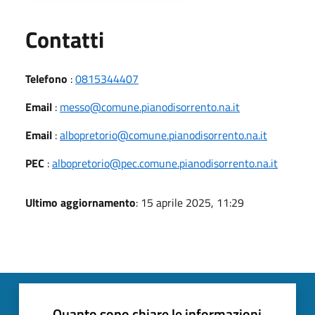
Utili
Contatti
Telefono
:
0815344407
Email
:
messo@comune.pianodisorrento.na.it
Email
:
albopretorio@comune.pianodisorrento.na.it
PEC
:
albopretorio@pec.comune.pianodisorrento.na.it
Ultimo aggiornamento
: 15 aprile 2025, 11:29
Quanto sono chiare le informazioni